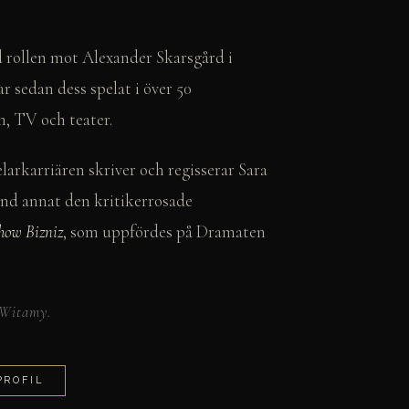
rollen mot Alexander Skarsgård i
r sedan dess spelat i över 50
m, TV och teater.
larkarriären skriver och regisserar Sara
land annat den kritikerrosade
how Bizniz
, som uppfördes på Dramaten
 Witamy.
PROFIL