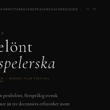
SV
EN
A
FÖRFATTARE
SCEN
SPEAKER
COACH
REGISSÖR
LD
elönt
spelerska
KA — NORDIC FILM FESTIVAL
NG
 prisbelönt, flerspråkig svensk
er än tre decenniers erfarenhet inom