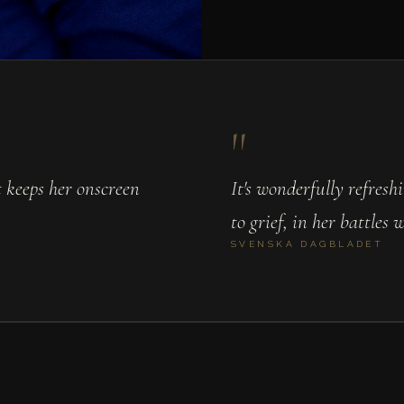
"
t keeps her onscreen
It's wonderfully refresh
to grief, in her battles
SVENSKA DAGBLADET