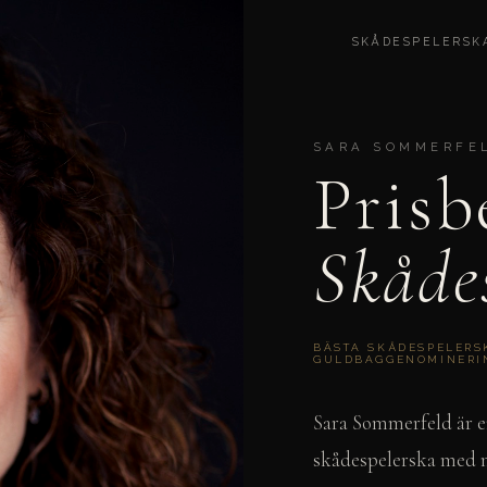
SKÅDESPELERSK
SARA SOMMERFE
Prisb
Skåde
BÄSTA SKÅDESPELERS
GULDBAGGENOMINERI
Sara Sommerfeld är en
skådespelerska med m