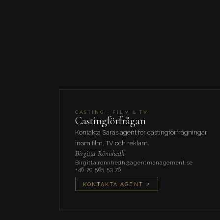
CASTING · FILM & TV
Castingförfrågan
Kontakta Saras agent för castingförfrågningar
inom film, TV och reklam.
Birgitta Rönnhedh
Birgitta.ronnhedh@agentmanagement.se
+46 70 565 53 76
KONTAKTA AGENT ↗