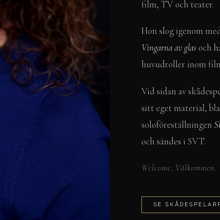
film, TV och teater.
Hon slog igenom med 
Vingarna av glas
och ha
huvudroller inom fil
Vid sidan av skådespe
sitt eget material, b
soloföreställningen
S
och sändes i SVT.
Welcome. Välkommen.
SE SKÅDESPELAR